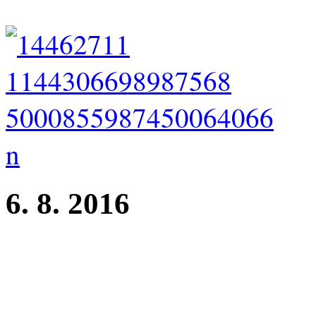
6. 8. 2016
Klubová výstava Kladno
Elsa z Perlitové - tř. dorost