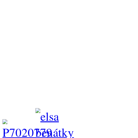
Elisia Bekiyara . tř. mladýc
Elsa z Perlitové - tř. doros
Lizbeth Girl Charnett - mezi
vítěz
rozhodčí: Mgr. Božena Ove