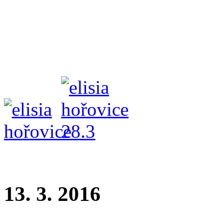
Elisia Bekiyara - tř. dorost
rozhodčí: Leoš Jančík
13. 3. 2016