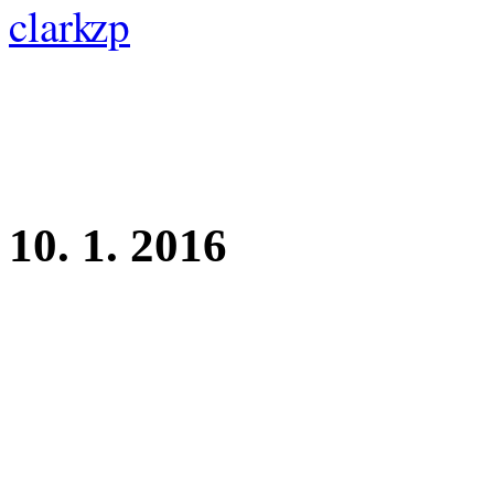
10. 1. 2016
Hanácká národní výstava p
Clark z Perlitové - třída ml
rozhodčí: T. Kučera