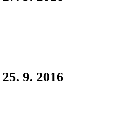
Elisia Bekiyara RTG DKK
Spondylóza 0 !!!!!
25. 9. 2016
Dne 25. 9. 2016 jsme v ZKO
zkoušku ZM - stopa 36 bod
a obrana 45b.