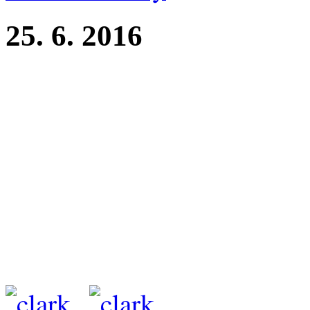
25. 6. 2016
Oblastní výstava Náměšť na
Clark z Perlitové -tř. otevře
vítěz
rozhodčí: Zdenka Jílková