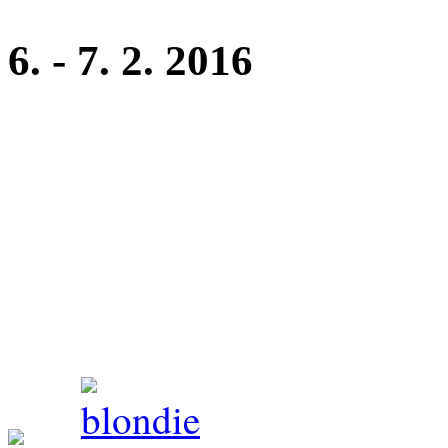
6. - 7. 2. 2016
Mezinárodní výstava DUO
Clark z Perlitové - třída m
Blodie z Perlitové - mezitří
rozhodčí: Slapničková Ivan