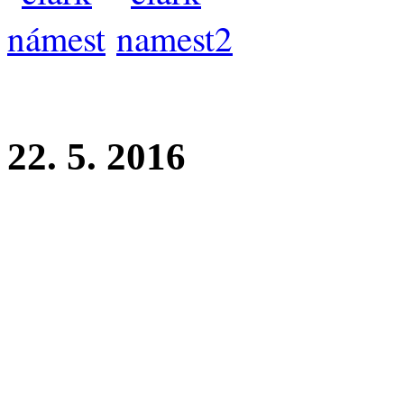
22. 5. 2016
Krajská výstava Horní Poče
Clark z Perlitové - mezitřída
Elisia Bekiyara - tř. dorost 