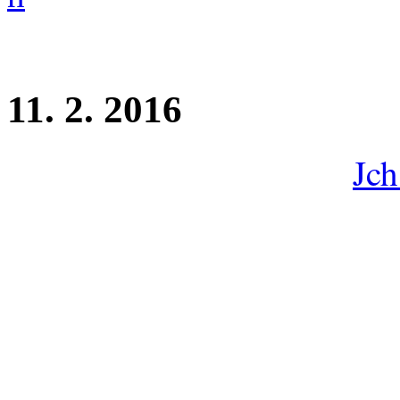
11. 2. 2016
Potvrzena březost fenky
Jch
Narození štěňátek očekávám
Otec je norský pes, Jch. A
CACIB, BOS, BOB, Vítěz tří
negativní.