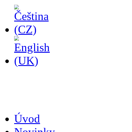
14
Úvod
Novinky