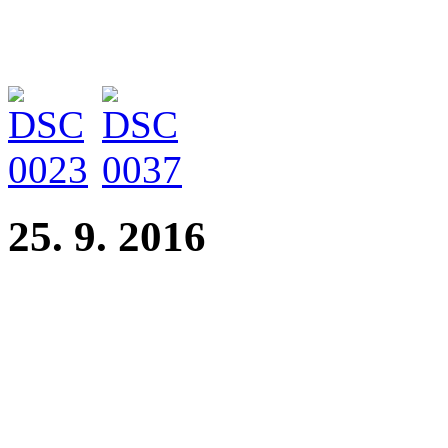
Rozhodčí: M. Smejkal
25. 9. 2016
Národní výstava Brno
Clark z Perlitové - třída ot
rozhodčí: Robert Kubeš