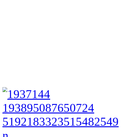
Chovatelská stanice Nobles
maminkou je fenka z našeho
budou to naše první vnoučá
Možnost rezervace štěňátek
začátkem dubna, odběr štěň