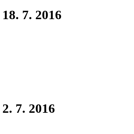
18. 7. 2016
Dnes proběhlo krytí fenky L
špičkovým psem Groomline
(Švédsko). Štěňátka by se m
2. 7. 2016
Krajská výstava Benátky na