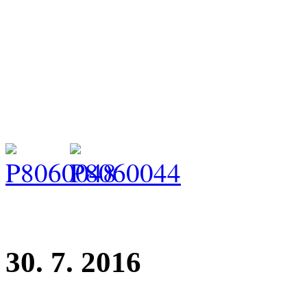
Lizbeth Girl Charnett - mez
Juniorchampion CZ!!!!
rozhodčí: G. Štěpničková
30. 7. 2016
Krajská výstava Žebětín