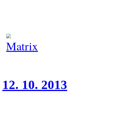
V1 - VT, CAC, BOB.
Gratulujeme a těšíme se na 
12. 10. 2013
Krajská výstava Litoměřice
Wonderful Girl Charnett V