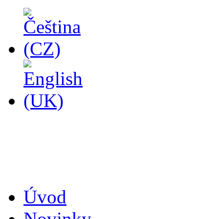
14
Úvod
Novinky