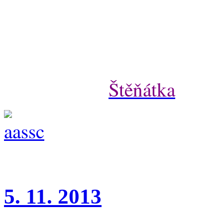
Volný je jeden pejsek a jed
únoru.
Více v menu
Štěňátka
.
5. 11. 2013