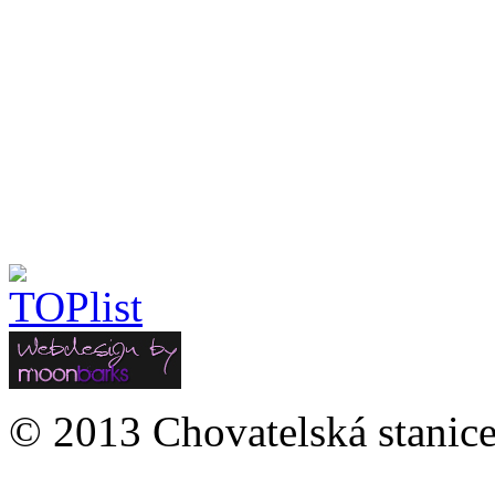
Mezinárodní výstava Praha
Tara Fortuna Běchovic (Aman
(třída otevřená, rozhodčí Ing.
© 2013 Chovatelská stanice