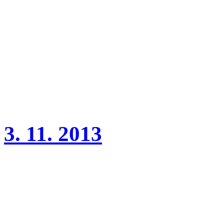
Dnes se potvrdila březost f
Štěňátka očekáváme v
polovině prosince, k odběr
3. 11. 2013
Mezinárodní výstava Praha
Wonderful Girl Charnett V