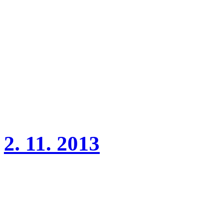
(třída dorost, rozhodčí St
Matrix Charnett - V1, CAC
2. 11. 2013
Mezinárodní výstava Praha
Wonderful Girl Charnett V