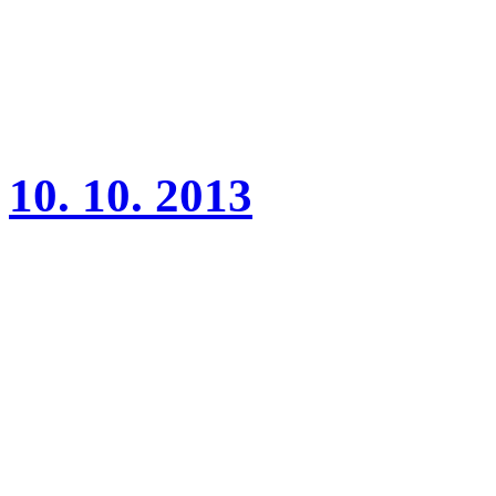
(třída dorost, rozhodčí RND
10. 10. 2013
Dnes proběhlo krytí fenky 
Matrixem Charnett.
Pokud vše dopadne dobře, m
začátkem prosince.