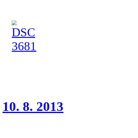
(třída dorost, rozhodčí P. Ř
Děkuji paní M. Adamcové z
10. 8. 2013
Klubová výstava Kladno