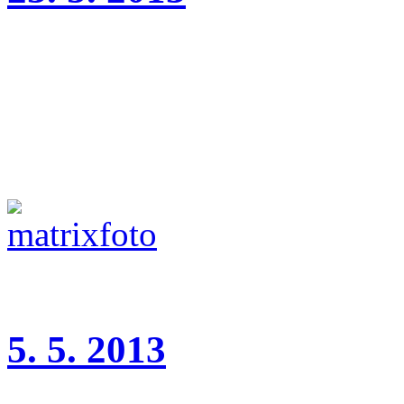
Amanda je uchovnĕna, na p
nádherným psem s
úžasnou povahou, Juniorch
5. 5. 2013