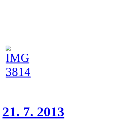
Wonderful Girl Charnett 
(třída štěňat, rozhodčí I. Sl
21. 7. 2013
Mezinárodní výstava Mladá