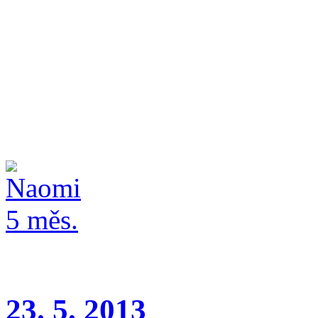
Wonderful girl Charnett (
(třída štěňat, rozhodčí J. O
Výstavní premiéra v 5-ti mě
23. 5. 2013