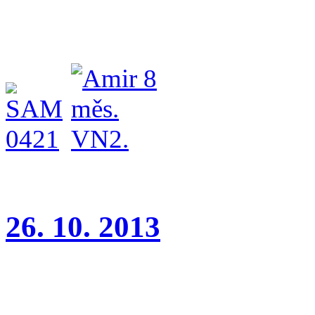
třídě dorostu - VN2.!
Máme r
26. 10. 2013
Klubová výstava Praha -
Do