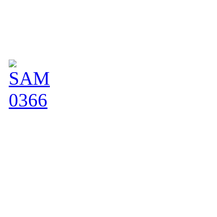
Wonderful Girl Charnett op
(třída dorost, rozhodčí L. U
Otec našich plánovaných št
stal Klubovým vítězem,