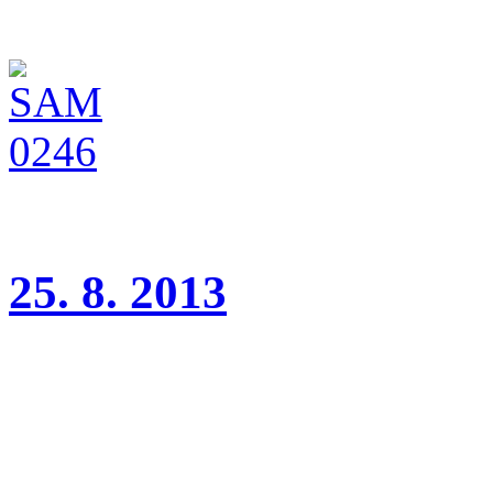
(třída dorost, rozhodčí J. N
25. 8. 2013
Národní výstava Mladá Bol
Wonderful Girl Charnett V