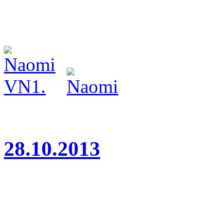
(třída dorost, rozhodčí Ser
28.10.2013
Náš německý ovčák Amir Ge
premiéru ve