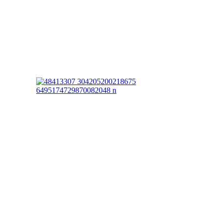
isii Bekiyary s vynikajícím ringovým psem Patem ze Svobodného dvora