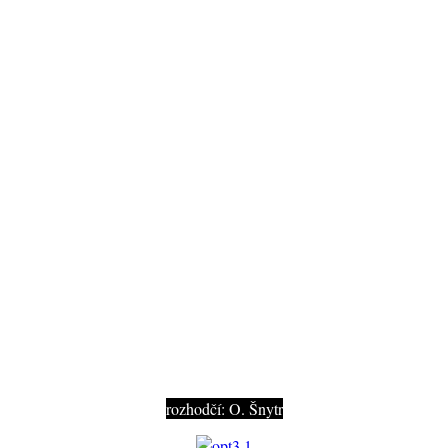
ZKO Verušičky SKS TART
Elisia Bekiyara
splněna zkouška OPT3 - 358/400b.
rozhodčí: O. Šnytr