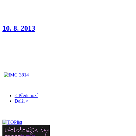
.
10. 8. 2013
Klubová výstava Kladno
Wonderful Girl Charnett VN1.
(třída štěňat, rozhodčí I. Slapničková)
< Předchozí
Další >