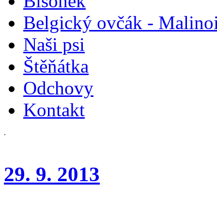
Bišonek
Belgický ovčák - Malino
Naši psi
Štěňátka
Odchovy
Kontakt
.
29. 9. 2013
Krajská výstava Praha - Úje