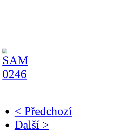
Wonderful Girl Charnett V
(třída dorost, rozhodčí J. N
< Předchozí
Další >