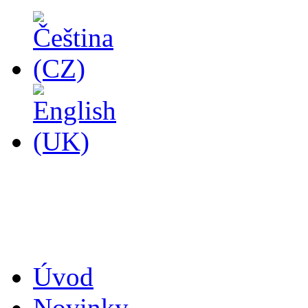
14
Úvod
Novinky