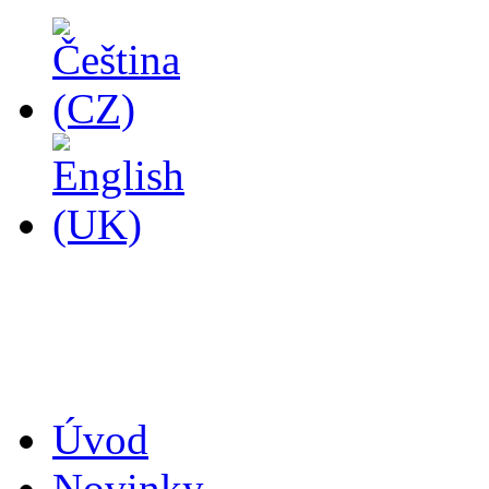
14
Úvod
Novinky