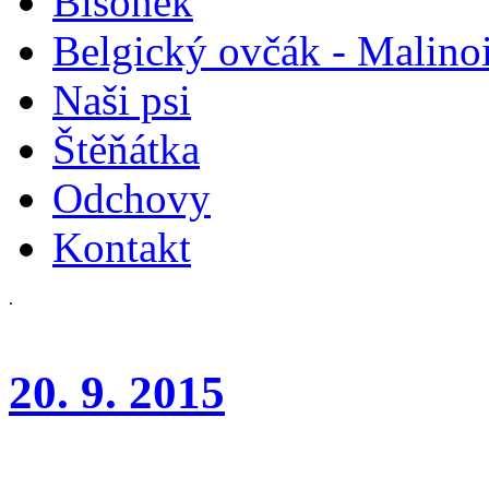
Bišonek
Belgický ovčák - Malino
Naši psi
Štěňátka
Odchovy
Kontakt
.
20. 9. 2015
Národní výstava psů Brno