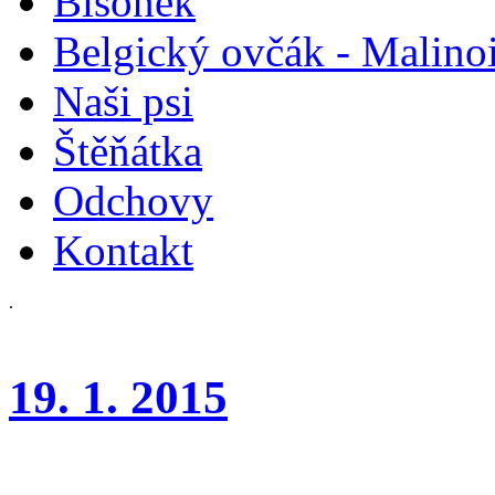
Bišonek
Belgický ovčák - Malino
Naši psi
Štěňátka
Odchovy
Kontakt
.
19. 1. 2015
Lizbeth Girl Charnett - Dais