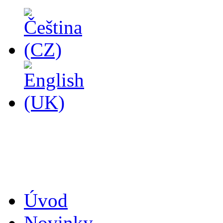
14
Úvod
Novinky