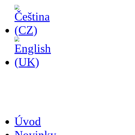
14
Úvod
Novinky