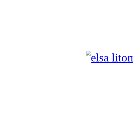
Elsa z Perlitové - 
rozhodčí: