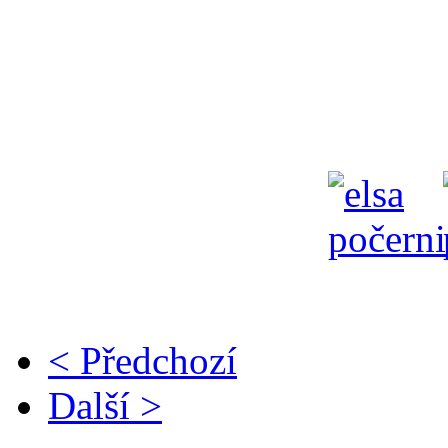
Elsa z Perlitov
rozhodčí
< Předchozí
Další >