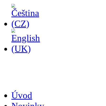
14
Úvod
Novinky